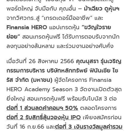
พอร์ตใหญ่ จับมือกับ คุณอั๋น –
ม้าเฉียว ดูหุ้นฯ
จากวิศวกร..สู่ “เทรดเดอร์มืออาชีพ” และ
Finansia HERO
แอปเทรดหุ้น
“ขวัญใจราย
ย่อย”
สอนเทรดหุ้นฟรี ได้รับการตอบรับจากนัก
ลงทุนอย่างล้นหลาม และร่วมงานอย่างคับคั่ง
เมื่อวันที่ 26 สิงหาคม 2566
คุณนุสรา รุ่นเจริญ
กรรมการบริหาร บริษัทหลักทรัพย์ ฟินันเซีย ไซ
รัส จำกัด (มหาชน)
ผู้จัดโครงการ Finansia
HERO Academy Season 3 จัดงานเปิดตัวสุด
ยิ่งใหญ่ สอนเทรดหุ้นฟรี พร้อมรับโบนัส 3 ต่อ
ต่อที่ 1 ส่วนลดค่าคอมฯ 50%
ตลอดโครงการ
ต่อที่ 2 รับสิทธิ์ลุ้นจองหุ้น
IPO
เพียงสมัครก่อน
วันที่ 16 ก.ย.66 และ
ต่อที่ 3 เงินรางวัลมูลค่ารวม