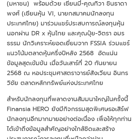
(มหาชน) พร้อมด้วย เซียนมี่-คุณทิวา ชินธาดา
พงศ์ (เซียนหุ้น VI, นายกสมาคมนักลงทุน
ประเทศไทย) มาร่วมแชร์ประสบการณ์ลงทุนหุ้น
นอกผ่าน DR x หุ้นไทย และคุณปุ๋ย-จิตรา อมร
ธรรม นักวิเคราะห์ยอดเยี่ยมจาก FSSIA ร่วมแชร์
แนวโน้มตลาดหุ้นครึ่งปีหลัง 2568 อัดแน่น
ข้อมูลสุดเข้มข้น เมื่อวันเสาร์ที่ 20 กันยายน
2568 ณ หอประชุมศาสตราจารย์สังเวียน อินทร
วิชัย ตลาดหลักทรัพย์แห่งประเทศไทย
สำหรับนักลงทุนที่พลาดงานสัมมนาใหญ่ในครั้งนี้
Finansia HERO ยังมีกิจกรรมสุดพิเศษรอเสิร์ฟ
นักลงทุนอีกมากมายอย่างต่อเนื่อง เพื่อให้ทุกท่าน
ได้เข้าถึงข้อมูลสำคัญอย่างใกล้ชิดและสร้าง
ประสบการณ์การลงทุนที่เหนือกว่าผ่าน