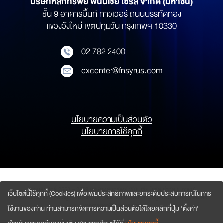
บริษัทหลักทรัพย์
ฟินันเซีย ไซรัส จำกัด (มหาชน)
ชั้น 9 อาคารมิ้นท์ ทาวเวอร์ ถนนบรรทัดทอง
แขวงวังใหม่ เขตปทุมวัน กรุงเทพฯ 10330
02 782 2400
cxcenter@fnsyrus.com
นโยบายความเป็นส่วนตัว
นโยบายการใช้คุกกี้
สงวนลิขสิทธิ์ 2558 – 2569
บริษัทหลักทรัพย์ ฟินันเซีย ไซรัส จำกัด (มหาชน)
เว็บไซต์นี้ใช้คุกกี้ (Cookies) เพื่อเพิ่มประสิทธิภาพและยกระดับประสบการณ์ในการ
ข้อตกลงการใช้เว็บไซต์อยู่ภายใต้ เงื่อนไขการใช้บริการ สอบถามข้อมูลเพิ่มเติมกรุณาติดต่อ :
webmaster@fnsyrus.com
ใช้งานของท่าน ท่านสามารถจัดการความเป็นส่วนตัวได้โดยคลิกที่ปุ่ม 'ตั้งค่า'