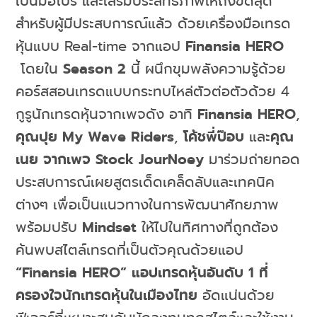
เป็นมือโปร และเสริมประสิทธิภาพให้ถึงขีดสุด
สำหรับผู้มีประสบการณ์แล้ว ด้วยเครื่องมือเทรด
หุ้นแบบ Real-time จากแอป
Finansia HERO
โดยใน
Season 2
นี้ ผนึกขุมพลังความรู้ด้วย
คอร์สสอนเทรดแบบกระทบไหล่ตัวต่อตัวด้วย 4
กูรูนักเทรดหุ้นจากเพจดัง อาทิ
Finansia HERO
,
คุณปุย
My Wave Riders
,
โค้ชพี่ป๊อบ
และ
คุณ
เนย จากเพจ
Stock JourNoey
มาร่วมถ่ายทอด
ประสบการณ์เผยสูตรเด็ดเคล็ดลับและเทคนิค
ต่างๆ เพื่อเป็นแนวทางในการพัฒนาศักยภาพ
พร้อมปรับ
Mindset
ให้ไปในทิศทางที่ถูกต้อง
ค้นพบสไตล์เทรดที่เป็นตัวคุณด้วยแอป
“
Finansia HERO” แอปเทรดหุ้นอันดับ 1 ที่
ครองใจนักเทรดหุ้นในเมืองไทย
อัดแน่นด้วย