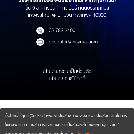
บริษัทหลักทรัพย์
ฟินันเซีย ไซรัส จำกัด (มหาชน)
ชั้น 9 อาคารมิ้นท์ ทาวเวอร์ ถนนบรรทัดทอง
แขวงวังใหม่ เขตปทุมวัน กรุงเทพฯ 10330
02 782 2400
cxcenter@fnsyrus.com
นโยบายความเป็นส่วนตัว
นโยบายการใช้คุกกี้
สงวนลิขสิทธิ์ 2558 – 2569
บริษัทหลักทรัพย์ ฟินันเซีย ไซรัส จำกัด (มหาชน)
เว็บไซต์นี้ใช้คุกกี้ (Cookies) เพื่อเพิ่มประสิทธิภาพและยกระดับประสบการณ์ในการ
ข้อตกลงการใช้เว็บไซต์อยู่ภายใต้ เงื่อนไขการใช้บริการ สอบถามข้อมูลเพิ่มเติมกรุณาติดต่อ :
webmaster@fnsyrus.com
ใช้งานของท่าน ท่านสามารถจัดการความเป็นส่วนตัวได้โดยคลิกที่ปุ่ม 'ตั้งค่า'
สำหรับรายละเอียดเพิ่มเติม สามารถศึกษาได้ที่
นโยบายคุกกี้