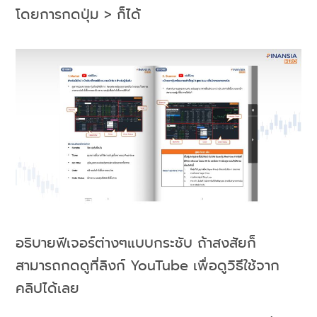
โดยการกดปุ่ม > ก็ได้
อธิบายฟีเจอร์ต่างๆแบบกระชับ ถ้าสงสัยก็
สามารถกดดูที่ลิงก์ YouTube เพื่อดูวิธีใช้จาก
คลิปได้เลย