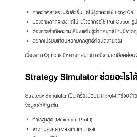
คาดว่าตลาดจะปรับตัวขึ้น แต่ไม่รู้ว่าควรใช้ Long Cal
มองว่าตลาดจะลง แต่ไม่แน่ใจว่าควรใช้ Put Option ร
ต้องการจำกัดความเสี่ยง แต่ไม่รู้ว่ากลยุทธ์ไหนมีขาดทุ
อยากเปรียบเทียบหลายกลยุทธ์ก่อนลงทุนจริง
เนื่องจาก Options มีหลายกลยุทธ์และมีรายละเอียดค่อ
Strategy Simulator ช่วยอะไรได
Strategy Simulator เป็นเครื่องมือบน HeroM ที่ช่วย
ข้อมูลสำคัญ เช่น
กำไรสูงสุด (Maximum Profit)
ขาดทุนสูงสุด (Maximum Loss)