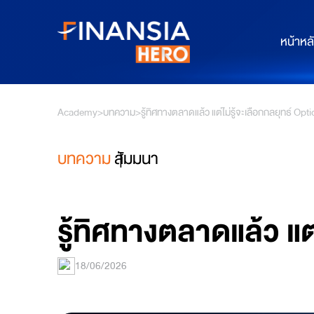
หน้าหล
Academy
>
บทความ
>
รู้ทิศทางตลาดแล้ว แต่ไม่รู้จะเลือกกลยุทธ์ Op
บทความ
สัมมนา
รู้ทิศทางตลาดแล้ว แต
18/06/2026