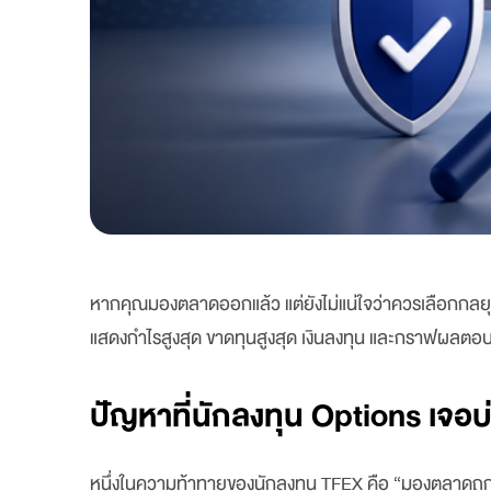
หากคุณมองตลาดออกแล้ว แต่ยังไม่แน่ใจว่าควรเลือกกลย
แสดงกำไรสูงสุด ขาดทุนสูงสุด เงินลงทุน และกราฟผลตอบแ
ปัญหาที่นักลงทุน Options เจอบ
หนึ่งในความท้าทายของนักลงทุน TFEX คือ “มองตลาดถูก แ