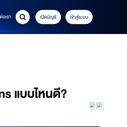
ต่อเรา
เปิดบัญชี
เข้าสู่ระบบ
ions แบบไหนดี?