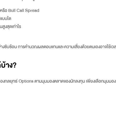
l หรือ Bull Call Spread
ูปแบบใด
นสูงสุดเท่าไร
นข้างซับซ้อน การคำนวณผลตอบแทนและความเสี่ยงด้วยตนเองอาจใช้เวลา
้บ้าง?
จำลองกลยุทธ์ Options ตามมุมมองตลาดของนักลงทุน เพียงเลือกมุมมอ