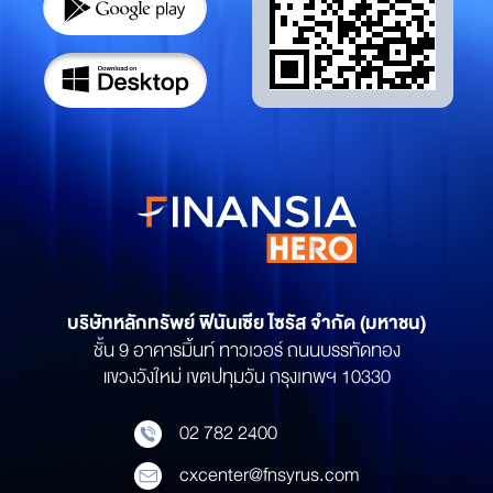
บริษัทหลักทรัพย์
ฟินันเซีย ไซรัส จำกัด (มหาชน)
ชั้น 9 อาคารมิ้นท์ ทาวเวอร์ ถนนบรรทัดทอง
แขวงวังใหม่ เขตปทุมวัน กรุงเทพฯ 10330
02 782 2400
cxcenter@fnsyrus.com