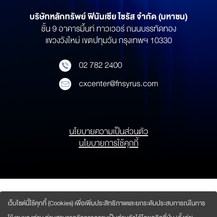
บริษัทหลักทรัพย์
ฟินันเซีย ไซรัส จำกัด (มหาชน)
ชั้น 9 อาคารมิ้นท์ ทาวเวอร์ ถนนบรรทัดทอง
แขวงวังใหม่ เขตปทุมวัน กรุงเทพฯ 10330
02 782 2400
cxcenter@fnsyrus.com
นโยบายความเป็นส่วนตัว
นโยบายการใช้คุกกี้
สงวนลิขสิทธิ์ 2558 – 2569
บริษัทหลักทรัพย์ ฟินันเซีย ไซรัส จำกัด (มหาชน)
เว็บไซต์นี้ใช้คุกกี้ (Cookies) เพื่อเพิ่มประสิทธิภาพและยกระดับประสบการณ์ในการ
ข้อตกลงการใช้เว็บไซต์อยู่ภายใต้ เงื่อนไขการใช้บริการ สอบถามข้อมูลเพิ่มเติมกรุณาติดต่อ :
webmaster@fnsyrus.com