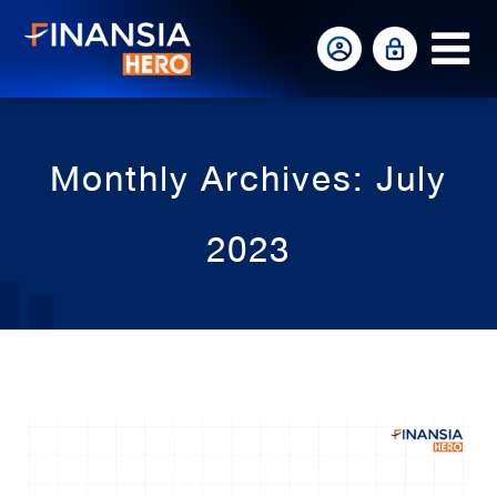
Op
Mo
Me
Monthly Archives: July
2023