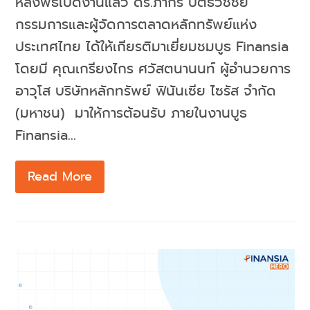
หลังพิธีเปิดงานแล้ว ดร.ภากร ปีตธวัชชัย
กรรมการและผู้จัดการตลาดหลักทรัพย์แห่ง
ประเทศไทย ได้ให้เกียรติมาเยี่ยมชมบูธ Finansia
โดยมี คุณเกรียงไกร​ ศวัส​ต​นา​นนท์ ผู้อำนวยการ​
อาวุโส​ บริษัทหลักทรัพย์ ฟินันเซีย ไซรัส จำกัด
(มหาชน) มาให้การต้อนรับ ภายในงานบูธ
Finansia…
Read More