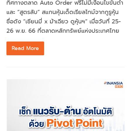
ทิศทางตลาด Auto Order ฟรีไม่มีเงื่อนไขขั้นต่ำ
และ “สูตรลับ” สแกนหุ้นเด็ดเรียลไทม์จากกูรูหุ้น
ชื่อดัง “เซียนมี่ x ม้าเฉียว ดูหุ้นฯ” เมื่อวันที่ 25-
26 พ.ย. 66 ที่ตลาดหลักทรัพย์แห่งประเทศไทย
Read More