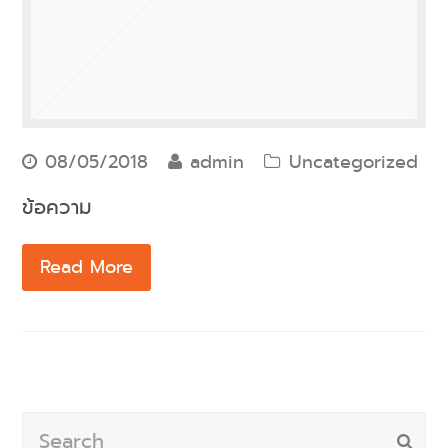
08/05/2018
admin
Uncategorized
ข้อความ
Read More
Search
Subm